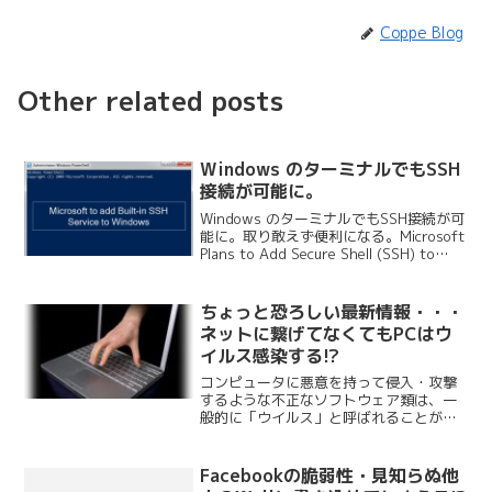
Coppe Blog
Other related posts
Windows のターミナルでもSSH
接続が可能に。
Windows のターミナルでもSSH接続が可
能に。取り敢えず便利になる。Microsoft
Plans to Add Secure Shell (SSH) to
Windows and support OpenSSH
Community....
ちょっと恐ろしい最新情報・・・
ネットに繋げてなくてもPCはウ
イルス感染する!?
コンピュータに悪意を持って侵入・攻撃
するような不正なソフトウェア類は、一
般的に「ウイルス」と呼ばれることが多
いが、正確にはそういったものの総称を
「マルウェア」という。マルウェア
(Malware)をWikipediaで調べてみると、
Facebookの脆弱性・見知らぬ他
『不正かつ...