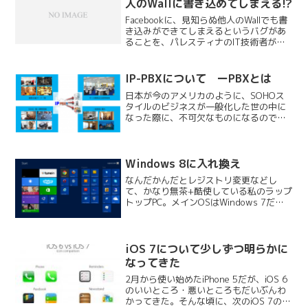
人のWallに書き込めてしまえる!?
Facebookに、見知らぬ他人のWallでも書
き込みができてしまえるというバグがあ
ることを、パレスティナのIT技術者が見
つけてFBのセキュリティチームに報告し
たけど無視されたので、Mark
ZuckerbergさんのWallにバグレポート...
IP-PBXについて ーPBXとは
日本が今のアメリカのように、SOHOス
タイルのビジネスが一般化した世の中に
なった際に、不可欠なものになるのでは
ないかという便利なものの一つが、IP-
PBXである。PBXってなに？と思われる方
は少なくないと思う。一言でいうと「電
話交換機」のこ...
Windows 8に入れ換え
なんだかんだとレジストリ変更などし
て、かなり無茶+酷使している私のラップ
トップPC。メインOSはWindows 7だ
が、これが何をするにもノロノロで、最
近は結構限界が来ていた。こうなったら
もう初期化するしかないな、と腹をくく
っていたのだが、...
iOS 7について少しずつ明らかに
なってきた
2月から使い始めたiPhone 5だが、iOS 6
のいいところ・悪いところもだいぶんわ
かってきた。そんな頃に、次のiOS 7のア